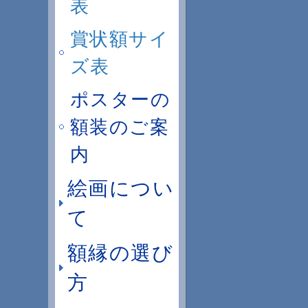
表
賞状額サイ
ズ表
ポスターの
額装のご案
内
絵画につい
て
額縁の選び
方