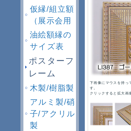
仮縁/組立額
（展示会用
油絵額縁の
サイズ表
ポスターフ
レーム
下画像にマウスを持っ
木製/樹脂製
す。
クリックすると拡大画
アルミ製/硝
子/アクリル
製