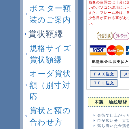
画像の色調には十分に
ポスター額
いのパソコン環境によ
また、フレーム枠は、
装のご案内
少色目が変わる事があ
い。
賞状額縁
規格サイズ
賞状額縁
オーダ賞状
ＦＡＸ注文
メ
額（別寸対
ＴＥＬ注文
応
木製 油絵額縁
賞状と額の
金箔で仕上がっ
合わせ方
巾が広い分 大
落ち着いた金箔