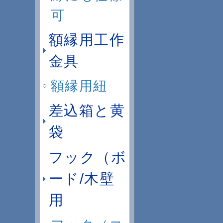
可
額縁用工作
金具
額縁用紐
差込箱と黄
袋
フック（ボ
ード/木壁
用