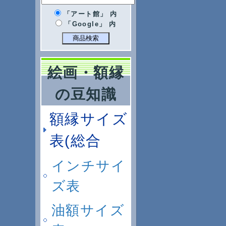
「アート館」 内
「Google」 内
絵画・額縁
の豆知識
額縁サイズ
表(総合
インチサイ
ズ表
油額サイズ