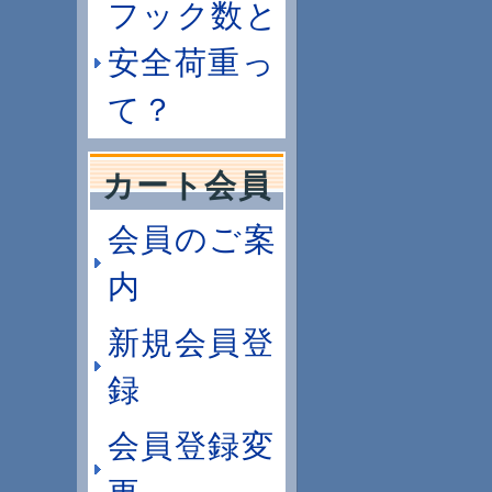
フック数と
安全荷重っ
て？
カート会員
会員のご案
内
新規会員登
録
会員登録変