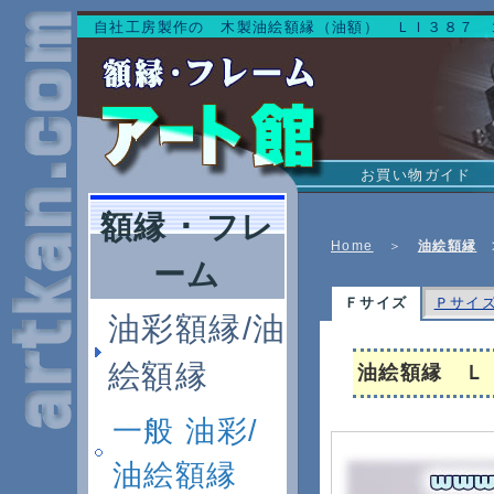
自社工房製作の 木製油絵額縁（油額） ＬＩ３８７ 
お買い物ガイド
額縁 ･ フレ
Home
＞
油絵額縁
ーム
Ｆサイズ
Ｐサイ
油彩額縁/油
絵額縁
油絵額縁 Ｌ
一般 油彩/
油絵額縁