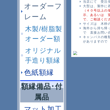
当店にて 受注
オーダーフ
大型は、製作に
（４０号以上の
レーム
示、あるいは 
で、ご相談くだ
サイズは 木枠
木製/樹脂製
海外から持ち帰
で 直接お問い
オーダー額
キャンバスの種
がありますので
オリジナル
手造り額縁
色紙額縁
額縁備品･付
属品
マット加工