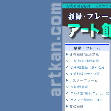
お薦め油彩額縁 人気のポ
額縁 ･ フレーム
油彩額縁/油絵額縁
一般 油彩/油絵額縁
仮縁/組立額（展示会用
油絵額縁のサイズ表
ポスターフレーム
木製/樹脂製
アルミ製/硝子/アクリル製
ポスター額装のご案内
賞状額縁