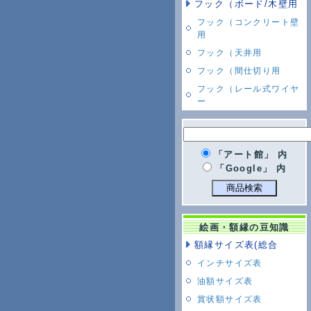
フック（ボード/木壁用
フック（コンクリート壁
用
フック（天井用
フック（間仕切り用
フック（レール式ワイヤ
ー
「アート館」 内
「Google」 内
絵画・額縁の豆知識
額縁サイズ表(総合
インチサイズ表
油額サイズ表
賞状額サイズ表