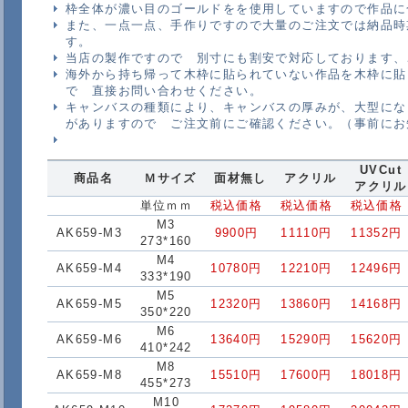
枠全体が濃い目のゴールドをを使用していますので作品
また、一点一点、手作りですので大量のご注文では納品時
す。
当店の製作ですので 別寸にも割安で対応しております、
海外から持ち帰って木枠に貼られていない作品を木枠に貼
で 直接お問い合わせください。
キャンバスの種類により、キャンバスの厚みが、大型にな
がありますので ご注文前にご確認ください。（事前にお
UVCut
商品名
Ｍサイズ
面材無し
アクリル
アクリル
単位ｍｍ
税込価格
税込価格
税込価格
M3
AK659-M3
9900円
11110円
11352円
273*160
M4
AK659-M4
10780円
12210円
12496円
333*190
M5
AK659-M5
12320円
13860円
14168円
350*220
M6
AK659-M6
13640円
15290円
15620円
410*242
M8
AK659-M8
15510円
17600円
18018円
455*273
M10