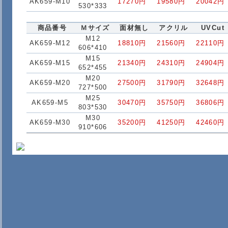
AK659-M10
17270円
19580円
20042円
530*333
商品番号
Ｍサイズ
面材無し
アクリル
UVCut
M12
AK659-M12
18810円
21560円
22110円
606*410
M15
AK659-M15
21340円
24310円
24904円
652*455
M20
AK659-M20
27500円
31790円
32648円
727*500
M25
AK659-M5
30470円
35750円
36806円
803*530
M30
AK659-M30
35200円
41250円
42460円
910*606