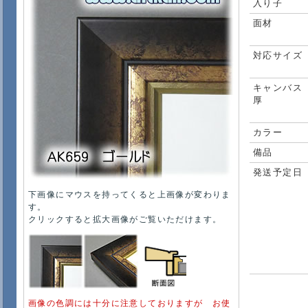
入り子
面材
対応サイズ
キャンバス
厚
カラー
備品
発送予定日
下画像にマウスを持ってくると上画像が変わりま
す。
クリックすると拡大画像がご覧いただけます。
画像の色調には十分に注意しておりますが お使