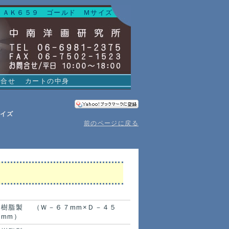
 ＡＫ６５９ ゴールド Ｍサイズ
問合せ
カートの中身
イズ
前のページに戻る
樹脂製 （Ｗ－６７mm×Ｄ－４５
mm）