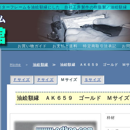
スターフレームを油絵額縁にした 自社工房製作の樹脂製／油絵額縁
お買い物ガイド
お支払と送料
特定商取引法表記
お
Home
＞
油絵額縁
≫
油絵額縁 ＡＫ６５９ ゴールド Ｍサ
Ｆサイズ
Ｐサイズ
Ｍサイズ
Ｓサイズ
油絵額縁 ＡＫ６５９ ゴールド Ｍサイズ
枠材