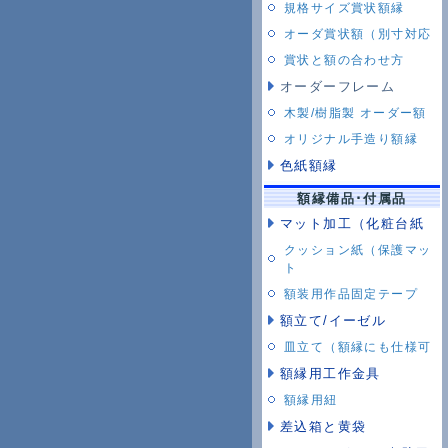
規格サイズ賞状額縁
オーダ賞状額（別寸対応
賞状と額の合わせ方
オーダーフレーム
木製/樹脂製 オーダー額
オリジナル手造り額縁
色紙額縁
額縁備品･付属品
マット加工（化粧台紙
クッション紙（保護マッ
ト
額装用作品固定テープ
額立て/イーゼル
皿立て（額縁にも仕様可
額縁用工作金具
額縁用紐
差込箱と黄袋