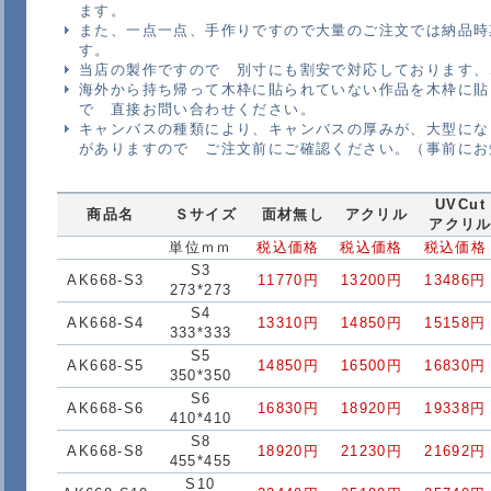
ます。
また、一点一点、手作りですので大量のご注文では納品時
す。
当店の製作ですので 別寸にも割安で対応しております、
海外から持ち帰って木枠に貼られていない作品を木枠に貼
で 直接お問い合わせください。
キャンバスの種類により、キャンバスの厚みが、大型にな
がありますので ご注文前にご確認ください。（事前にお
UVCut
商品名
Ｓサイズ
面材無し
アクリル
アクリ
単位ｍｍ
税込価格
税込価格
税込価格
S3
AK668-S3
11770円
13200円
13486円
273*273
S4
AK668-S4
13310円
14850円
15158円
333*333
S5
AK668-S5
14850円
16500円
16830円
350*350
S6
AK668-S6
16830円
18920円
19338円
410*410
S8
AK668-S8
18920円
21230円
21692円
455*455
S10