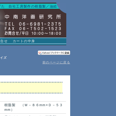
げた 自社工房製作の樹脂製／油絵
問合せ
カートの中身
イズ
前のページに戻る
樹脂製 （Ｗ－８６mm×Ｄ－５３
mm）