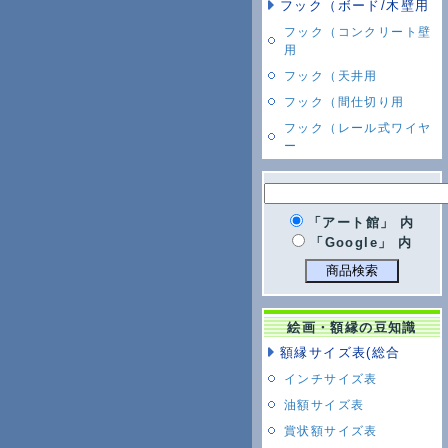
フック（ボード/木壁用
フック（コンクリート壁
用
フック（天井用
フック（間仕切り用
フック（レール式ワイヤ
ー
「アート館」 内
「Google」 内
絵画・額縁の豆知識
額縁サイズ表(総合
インチサイズ表
油額サイズ表
賞状額サイズ表