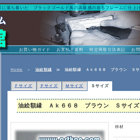
常に落ち着いた ブラックゴールド風の高級感の在るフレームに仕上
お買い物ガイド
お支払と送料
特定商取引法表記
お
Home
＞
油絵額縁
≫
油絵額縁 Ａｋ６６８ ブラウン Ｓサ
Ｆサイズ
Ｐサイズ
Ｍサイズ
Ｓサイズ
油絵額縁 Ａｋ６６８ ブラウン Ｓサイズ
枠材