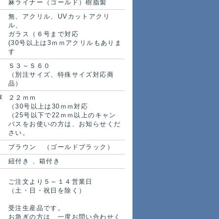
麻ライナー（ゴールド）樹脂製
無、アクリル、UVカットアクリ
ル、
ガラス（６号まで対応
(30号以上は3ｍｍアクリルもありま
す
Ｓ３～Ｓ６０
（別注サイズ、特殊サイズ対応商
品）
厚
２２ｍｍ
（30号以上は30ｍｍ対応
（25号以下で22ｍｍ以上のキャン
バスをお使いの方は、お知らせくだ
さい。
ブラウン （ゴールドブラック）
紐付き 、箱付き
ご注文より５～１４営業日
（土・日・祝日を除く）
受注生産品です。
お急ぎの方は 一度お問い合わせく