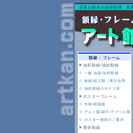
店長お勧めの油彩額縁 非
額縁
額縁 ･ フレーム
油彩額縁/油絵額縁
一般 油彩/油絵額縁
仮縁/組立額（展示会用
油絵額縁のサイズ表
ポスターフレーム
木製/樹脂製
アルミ製/硝子/アクリル製
ポスター額装のご案内
賞状額縁