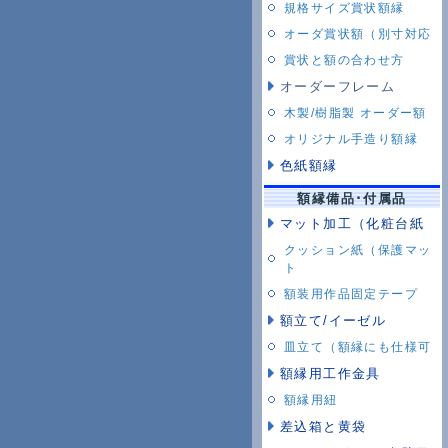
規格サイズ賞状額縁
オーダ賞状額（別寸対応
賞状と額の合わせ方
オーダーフレーム
木製/樹脂製 オーダー額
オリジナル手造り額縁
色紙額縁
額縁備品･付属品
マット加工（化粧台紙
クッション紙（保護マッ
ト
額装用作品固定テープ
額立て/イーゼル
皿立て（額縁にも仕様可
額縁用工作金具
額縁用紐
差込箱と黄袋