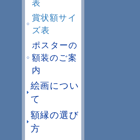
表
賞状額サイ
ズ表
ポスターの
額装のご案
内
絵画につい
て
額縁の選び
方