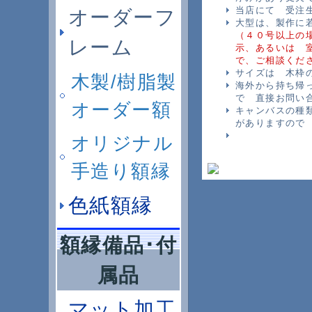
当店にて 受注
オーダーフ
大型は、製作に
（４０号以上の
レーム
示、あるいは 
で、ご相談くだ
サイズは 木枠
木製/樹脂製
海外から持ち帰
で 直接お問い
オーダー額
キャンバスの種
がありますので
オリジナル
手造り額縁
色紙額縁
額縁備品･付
属品
マット加工