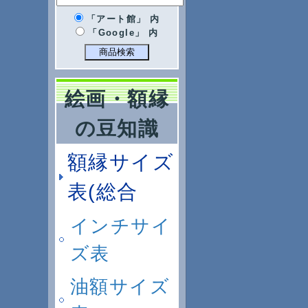
「アート館」 内
「Google」 内
絵画・額縁
の豆知識
額縁サイズ
表(総合
インチサイ
ズ表
油額サイズ