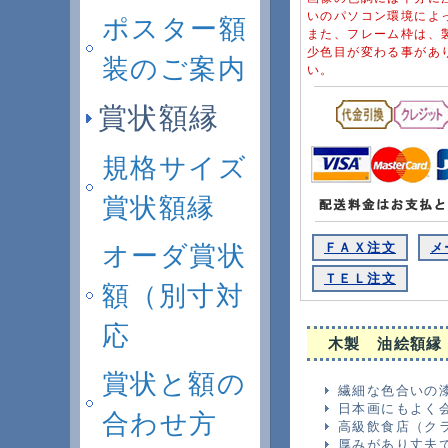
いのパソコン環境によ
ポスター額
また、フレーム枠は、
少色目が変わる事があ
装のご案内
い。
賞状額縁
規格サイズ
賞状額縁
ＦＡＸ注文
メ
オーダ賞状
ＴＥＬ注文
額（別寸対
応
木製 油絵額縁
賞状と額の
繊細な色合いの
日本画にもよく
合わせ方
高級飲食店（ク
厚みがあり丈夫