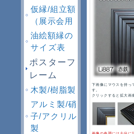
仮縁/組立額
（展示会用
油絵額縁の
サイズ表
ポスターフ
レーム
下画像にマウスを持っ
木製/樹脂製
す。
クリックすると拡大画
アルミ製/硝
子/アクリル
製
画像の色調には十分に