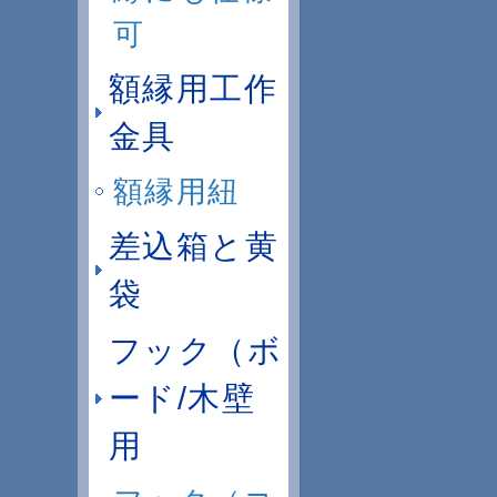
可
額縁用工作
金具
額縁用紐
差込箱と黄
袋
フック（ボ
ード/木壁
用