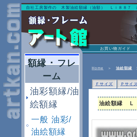
自社工房製作の 木製油絵額縁（油額） Ｌｉ８８７ 
お買い物ガイド
額縁 ･ フレ
Home
＞
油絵額縁
ーム
Ｆサイズ
Ｐサイ
油彩額縁/油
絵額縁
油絵額縁 Ｌ
一般 油彩/
油絵額縁