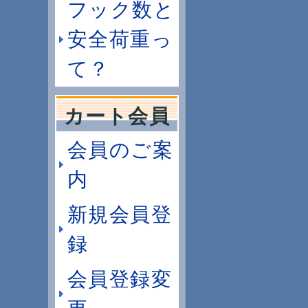
フック数と
安全荷重っ
て？
カート会員
会員のご案
内
新規会員登
録
会員登録変