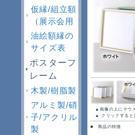
仮縁/組立額
（展示会用
油絵額縁の
サイズ表
ポスターフ
レーム
木製/樹脂製
アルミ製/硝
▲画像の上にマウス
子/アクリル
▲ クリックすると
■ 商品の特徴
製