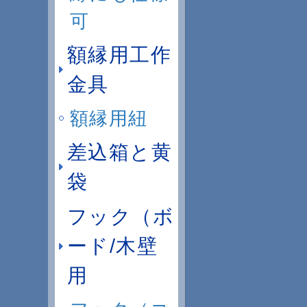
可
額縁用工作
金具
額縁用紐
差込箱と黄
袋
フック（ボ
ード/木壁
用