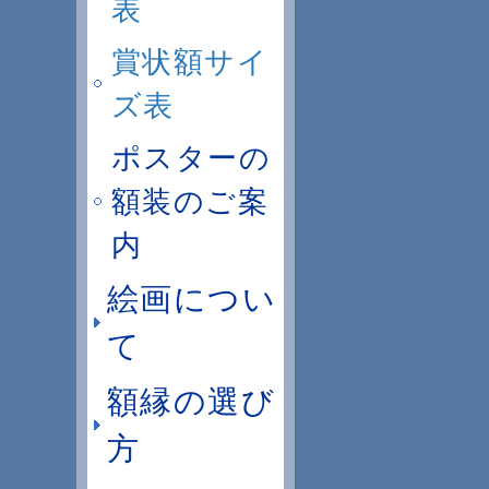
表
賞状額サイ
ズ表
ポスターの
額装のご案
内
絵画につい
て
額縁の選び
方