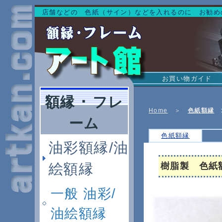
店舗などの 色紙（サイン）などを入れるのに お勧め
お買い物ガイド
額縁 ･ フレ
Home
＞
色紙額縁
ーム
色紙額縁
油彩額縁/油
絵額縁
樹脂製 色紙
一般 油彩/
油絵額縁