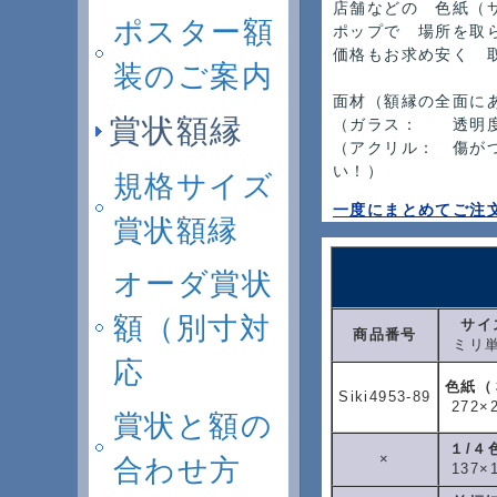
店舗などの 色紙（
ポスター額
ポップで 場所を取
価格もお求め安く 
装のご案内
面材（額縁の全面に
賞状額縁
（ガラス： 透明度
（アクリル： 傷が
い！）
規格サイズ
一度にまとめてご注
賞状額縁
オーダ賞状
額（別寸対
サイ
商品番号
ミリ
応
色紙（
Siki4953-89
272×
賞状と額の
１/４
×
合わせ方
137×