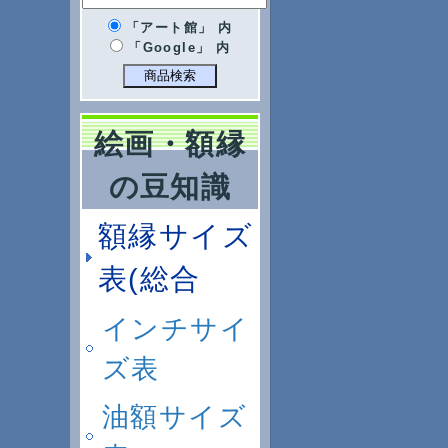
「アート館」 内
「Google」 内
絵画・額縁
の豆知識
額縁サイズ
表(総合
インチサイ
ズ表
油額サイズ