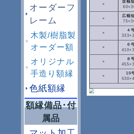
並幅
×
オーダーフ
60×3
広幅
レーム
×
75×3
４
木製/樹脂製
×
333×
６
オーダー額
×
410×
８
オリジナル
×
455×
手造り額縁
10
×
530×
色紙額縁
額縁備品･付
属品
マット加工