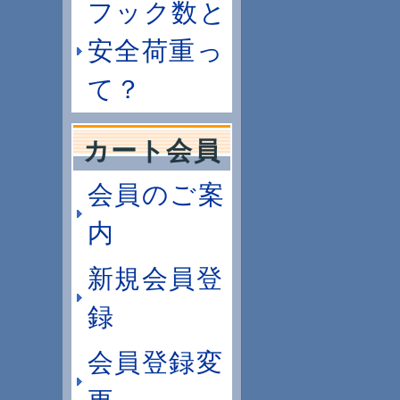
フック数と
安全荷重っ
て？
カート会員
会員のご案
内
新規会員登
録
会員登録変