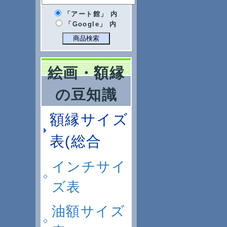
「アート館」 内
「Google」 内
絵画・額縁
の豆知識
額縁サイズ
表(総合
インチサイ
ズ表
油額サイズ