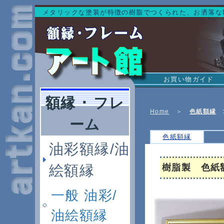
メタリックな塗装が特徴の樹脂でつくられた、お洒落な
お買い物ガイド
額縁 ･ フレ
Home
＞
色紙額縁
ーム
色紙額縁
油彩額縁/油
絵額縁
樹脂製 色紙
一般 油彩/
油絵額縁