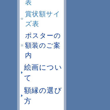
表
賞状額サイ
ズ表
ポスターの
額装のご案
内
絵画につい
て
額縁の選び
方