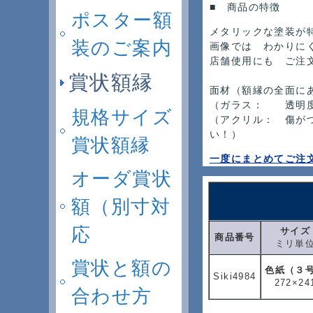
■ 商品の特徴
ポスター額
メタリックな塗装が
装のご案内
画像では わかりに
店舗使用にも ご注
賞状額縁
面材（額縁の全面に
（ガラス： 透明度
規格サイズ
（アクリル： 傷が
い！）
賞状額縁
一度にまとめてご注
オーダ賞状
額（別寸対
応
サイズ
商品番号
ミリ単
賞状と額の
色紙（３
Siki4984
272×24
合わせ方