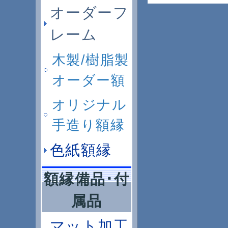
オーダーフ
レーム
木製/樹脂製
オーダー額
オリジナル
手造り額縁
色紙額縁
額縁備品･付
属品
マット加工