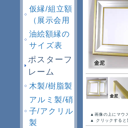
仮縁/組立額
（展示会用
油絵額縁の
サイズ表
ポスターフ
レーム
木製/樹脂製
アルミ製/硝
子/アクリル
▲画像の上にマウス
▲ クリックすると
製