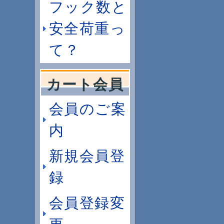
フック数と
安全荷重っ
て？
カート会員
会員のご案
内
新規会員登
録
会員登録変