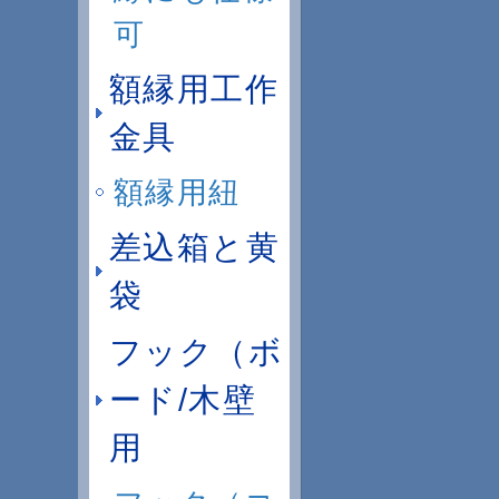
可
額縁用工作
金具
額縁用紐
差込箱と黄
袋
フック（ボ
ード/木壁
用