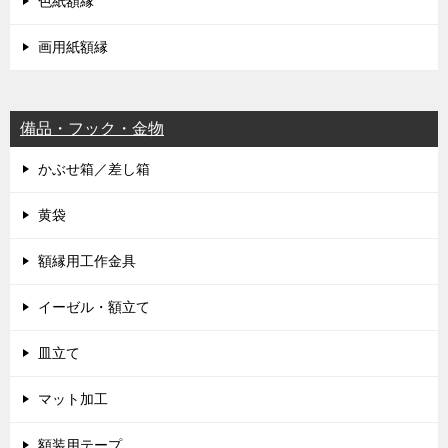
色紙額縁
画用紙額縁
備品・フック・金物
かぶせ箱／差し箱
黄袋
額縁用工作金具
イーゼル・額立て
皿立て
マット加工
額装用テープ