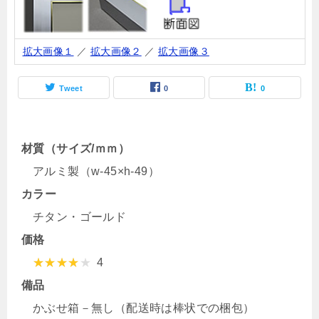
拡大画像１
／
拡大画像２
／
拡大画像３
Tweet
0
0
材質（サイズ/ｍｍ）
アルミ製（w-45×h-49）
カラー
チタン・ゴールド
価格
4
備品
かぶせ箱－無し（配送時は棒状での梱包）