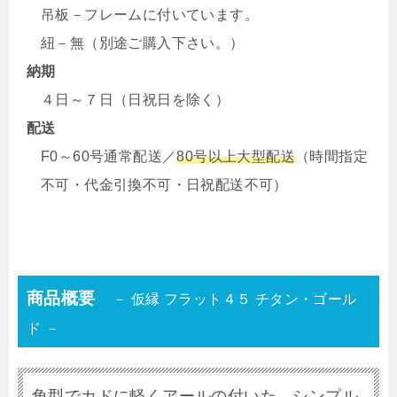
吊板－フレームに付いています。
紐－無（別途ご購入下さい。）
納期
４日～７日（日祝日を除く）
配送
F0～60号通常配送／
80号以上大型配送
（時間指定
不可・代金引換不可・日祝配送不可）
商品概要
－ 仮縁 フラット４５ チタン・ゴール
ド －
角型でカドに軽くアールの付いた シンプル