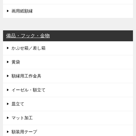
画用紙額縁
備品・フック・金物
かぶせ箱／差し箱
黄袋
額縁用工作金具
イーゼル・額立て
皿立て
マット加工
額装用テープ