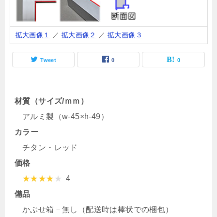
拡大画像１
／
拡大画像２
／
拡大画像３
Tweet
0
0
材質（サイズ/ｍｍ）
アルミ製（w-45×h-49）
カラー
チタン・レッド
価格
4
備品
かぶせ箱－無し（配送時は棒状での梱包）