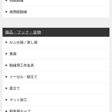
色紙額縁
画用紙額縁
備品・フック・金物
かぶせ箱／差し箱
黄袋
額縁用工作金具
イーゼル・額立て
皿立て
マット加工
額装用テープ