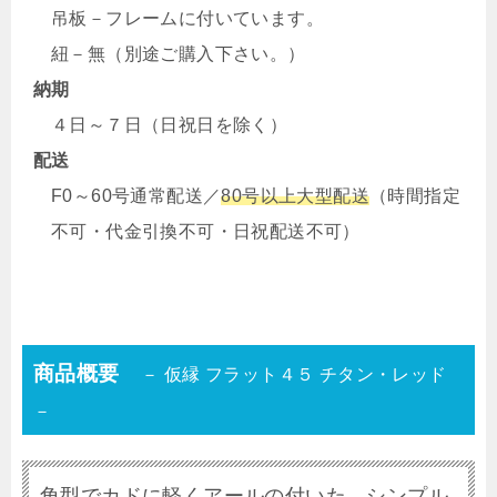
吊板－フレームに付いています。
紐－無（別途ご購入下さい。）
納期
４日～７日（日祝日を除く）
配送
F0～60号通常配送／
80号以上大型配送
（時間指定
不可・代金引換不可・日祝配送不可）
商品概要
－ 仮縁 フラット４５ チタン・レッド
－
角型でカドに軽くアールの付いた シンプル