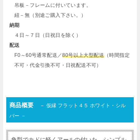
吊板－フレームに付いています。
紐－無（別途ご購入下さい。）
納期
４日～７日（日祝日を除く）
配送
F0～60号通常配送／
80号以上大型配送
（時間指定
不可・代金引換不可・日祝配送不可）
商品概要
－ 仮縁 フラット４５ ホワイト・シル
バー －
角型でカドに軽くアールの付いた シンプル