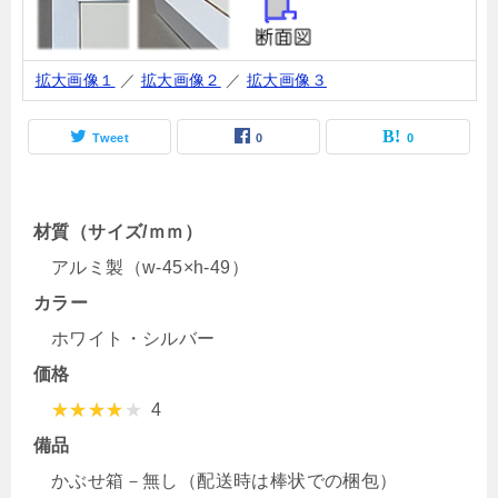
拡大画像１
／
拡大画像２
／
拡大画像３
Tweet
0
0
材質（サイズ/ｍｍ）
アルミ製（w-45×h-49）
カラー
ホワイト・シルバー
価格
4
備品
かぶせ箱－無し（配送時は棒状での梱包）