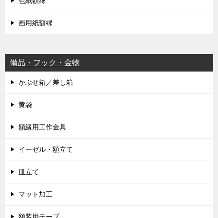
色紙額縁
画用紙額縁
備品・フック・金物
かぶせ箱／差し箱
黄袋
額縁用工作金具
イーゼル・額立て
皿立て
マット加工
額装用テープ