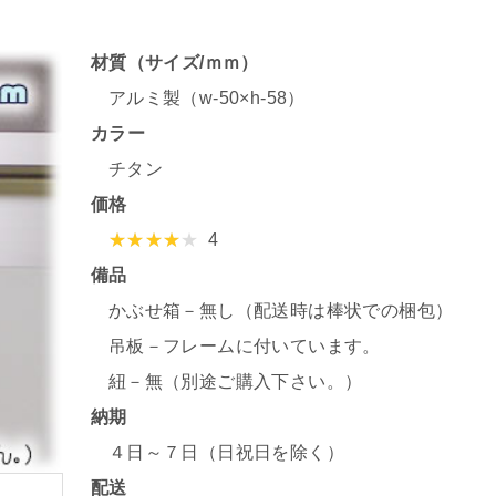
材質（サイズ/ｍｍ）
アルミ製（w-50×h-58）
カラー
チタン
価格
4
備品
かぶせ箱－無し（配送時は棒状での梱包）
吊板－フレームに付いています。
紐－無（別途ご購入下さい。）
納期
４日～７日（日祝日を除く）
配送