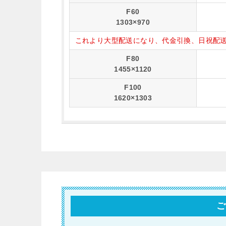
F60
1303×970
これより大型配送になり、代金引換、日祝配
F80
1455×1120
F100
1620×1303
ご