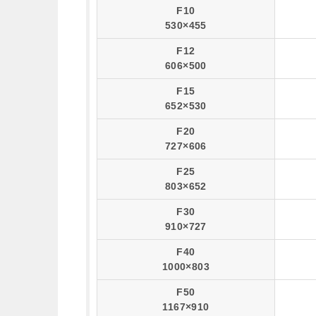
F10
530×455
F12
606×500
F15
652×530
F20
727×606
F25
803×652
F30
910×727
F40
1000×803
F50
1167×910