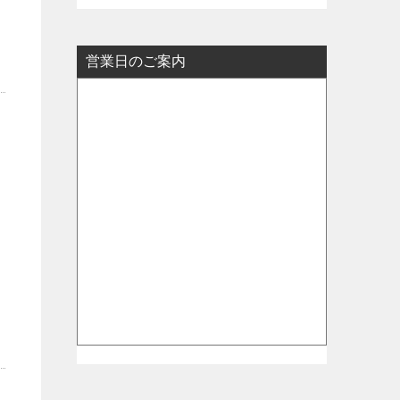
よ
営業日のご案内
を
は
め