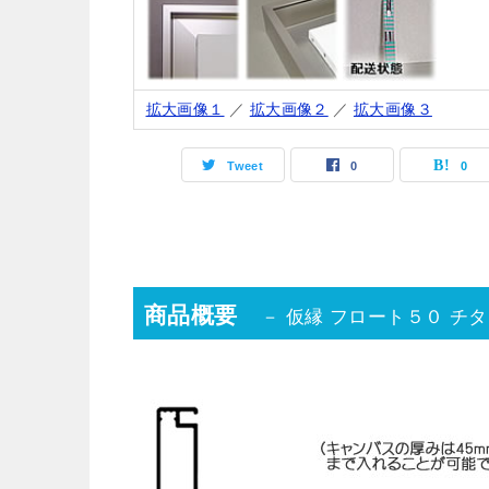
拡大画像１
／
拡大画像２
／
拡大画像３
Tweet
0
0
商品概要
－ 仮縁 フロート５０ チタ