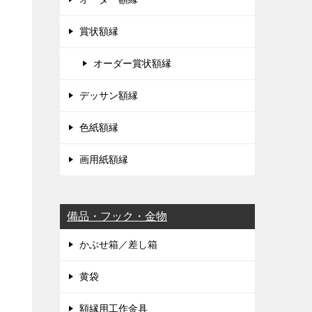
賞状額縁
オーダー賞状額縁
デッサン額縁
色紙額縁
画用紙額縁
備品・フック・金物
かぶせ箱／差し箱
黄袋
額縁用工作金具