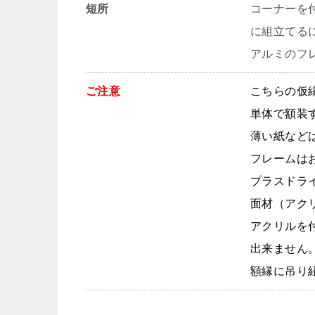
短所
コーナーを
に組立てる
アルミのフ
ご注意
こちらの仮
単体で額装
薄い紙など
フレームは
プラスドラ
面材（アク
アクリルを
出来ません
額縁に吊り