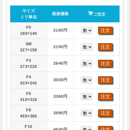
サイズ
税抜価格
ご注文
ミリ単位
F0
2100円
180×140
SM
2100円
227×158
F3
2640円
273×220
F4
3000円
333×242
F6
3360円
410×318
F8
3990円
455×380
F10
4640円