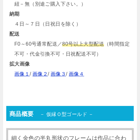
紐－無（別途ご購入下さい。）
納期
４日～７日（日祝日を除く）
配送
F0～60号通常配送／
80号以上大型配送
（時間指定
不可・代金引換不可・日祝配送不可）
拡大画像
画像１
/
画像２
/
画像３
/
画像４
商品概要
－ 仮縁Ｏ型ゴールド －
細く金色の半丸形状のフレームは作品に合わ