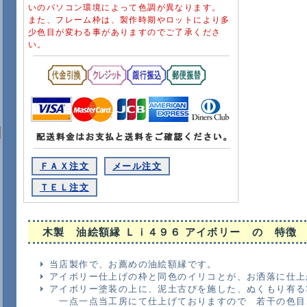
いのパソコン環境によって色調が異なります。
また、フレーム枠は、製作時期やロットにより多
少色目が変わる事がありますのでご了承くださ
い。
ＦＡＸ注文
メール注文
ＴＥＬ注文
木製 油絵額縁 Ｌｉ４９６ アイボリー
の 特徴
当店製作で、お薦めの油絵額縁です。
アイボリー仕上げの枠と同色のイリコとが、お洒落に仕上
アイボリー塗装の上に、泥土古びを施した、ぬくもり有る
一点一点当工房にて仕上げておりますので 若干の色目