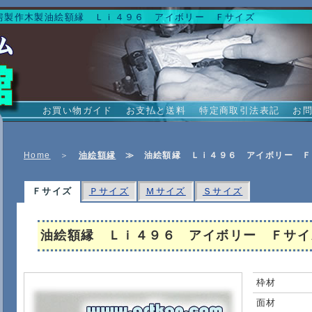
房製作木製油絵額縁 Ｌｉ４９６ アイボリー Ｆサイズ
お買い物ガイド
お支払と送料
特定商取引法表記
お
Home
＞
油絵額縁
≫
油絵額縁 Ｌｉ４９６ アイボリー Ｆ
Ｆサイズ
Ｐサイズ
Ｍサイズ
Ｓサイズ
油絵額縁 Ｌｉ４９６ アイボリー Ｆサイ
枠材
面材