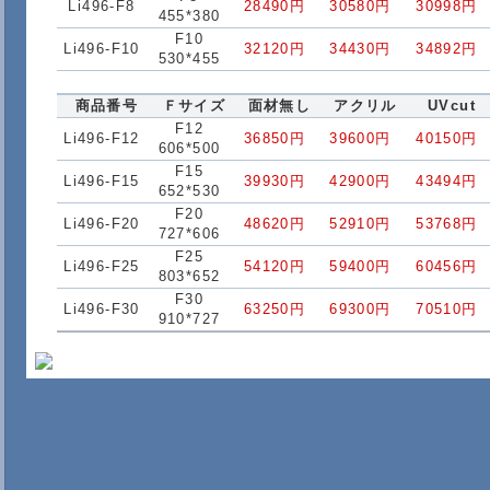
Li496-F8
28490円
30580円
30998円
455*380
F10
Li496-F10
32120円
34430円
34892円
530*455
商品番号
Ｆサイズ
面材無し
アクリル
UVcut
F12
Li496-F12
36850円
39600円
40150円
606*500
F15
Li496-F15
39930円
42900円
43494円
652*530
F20
Li496-F20
48620円
52910円
53768円
727*606
F25
Li496-F25
54120円
59400円
60456円
803*652
F30
Li496-F30
63250円
69300円
70510円
910*727