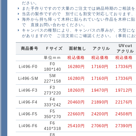
ださい。
また手作りですので大量のご注文では納品時期のご相談を
当店の製作ですので 別寸にも割安で対応しております、
海外から持ち帰って木枠に貼られていない作品を木枠に貼
で 直接お問い合わせください。
キャンバスの種類により、キャンバスの厚みが、大型にな
がありますので ご注文前にご確認ください。（事前にお
UVcut
商品番号
Ｆサイズ
面材無し
アクリル
アクリル
単位ｍｍ
税込価格
税込価格
税込価格
F0
Li496-F0
16280円
17160円
17336円
180*140
SM
Li496-SM
16280円
17160円
17336円
227*158
F3
Li496-F3
18260円
19470円
19712円
273*220
F4
Li496-F4
20460円
21890円
22176円
333*242
F5
Li496-F5
22660円
24200円
24508円
350*270
F6
Li496-F6
25410円
27060円
27390円
410*318
F8