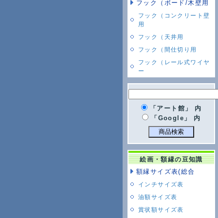
フック（ボード/木壁用
フック（コンクリート壁
用
フック（天井用
フック（間仕切り用
フック（レール式ワイヤ
ー
「アート館」 内
「Google」 内
絵画・額縁の豆知識
額縁サイズ表(総合
インチサイズ表
油額サイズ表
賞状額サイズ表