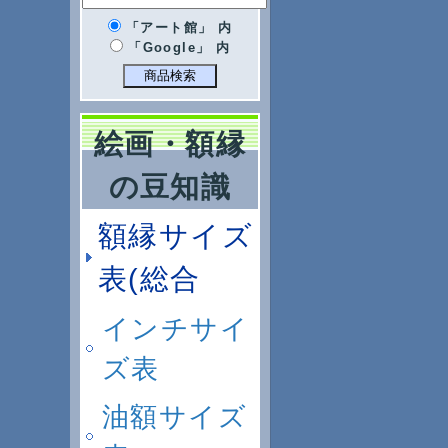
「アート館」 内
「Google」 内
絵画・額縁
の豆知識
額縁サイズ
表(総合
インチサイ
ズ表
油額サイズ