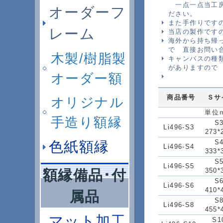
一点一点当工房
オーダーフ
ださい。
また手作りです
レーム
当店の製作です
海外から持ち帰
で 直接お問い
木製/樹脂製
キャンバスの種
がありますので
オーダー額
商品番号
Ｓサ
オリジナル
単位
手造り額縁
S
Li496-S3
273*
色紙額縁
S
Li496-S4
333*
S
Li496-S5
額縁備品･付
350*
S
Li496-S6
410*
属品
S
Li496-S8
455*
マット加工
S1