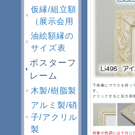
仮縁/組立額
（展示会用
油絵額縁の
サイズ表
ポスターフ
レーム
下画像にマウスを持っ
木製/樹脂製
す。
クリックすると拡大画
アルミ製/硝
子/アクリル
製
画像の色調には十分に