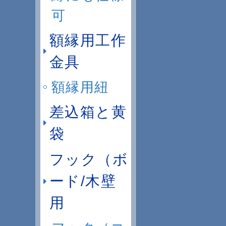
可
額縁用工作
金具
額縁用紐
差込箱と黄
袋
フック（ボ
ード/木壁
用