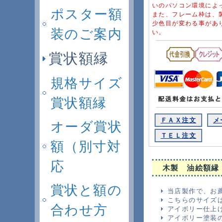
いのパソコン環境によ
ポスター額
また、フレーム枠は、
少色目が変わる事があ
装のご案内
い。
賞状額縁
規格サイズ
賞状額縁
ＦＡＸ注文
メ
オーダ賞状
ＴＥＬ注文
額（別寸対
応
木製 油絵額縁
賞状と額の
当店製作で、お
こちらのサイズ
合わせ方
アイボリー仕上
アイボリー塗装