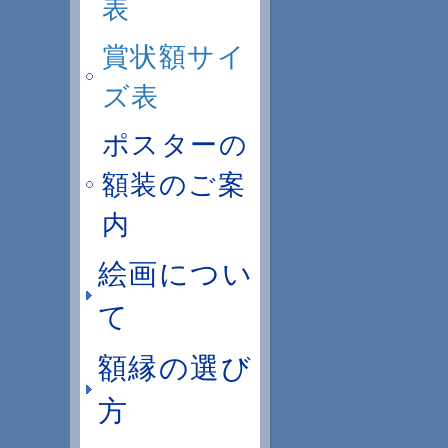
表
賞状額サイ
ズ表
ポスターの
額装のご案
内
絵画につい
て
額縁の選び
方