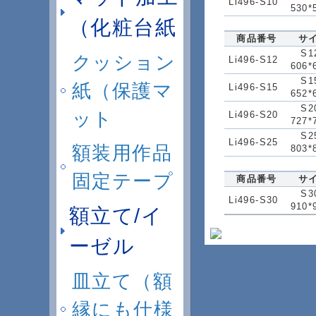
Li496-S10
530*
（化粧台紙
商品番号
サ
S1
クッション
Li496-S12
606*
S1
紙（保護マ
Li496-S15
652*
S2
ット
Li496-S20
727*
S2
Li496-S25
額装用作品
803*
固定テープ
商品番号
サ
S3
Li496-S30
910*
額立て/イ
ーゼル
皿立て（額
縁にも仕様