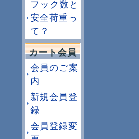
フック数と
安全荷重っ
て？
カート会員
会員のご案
内
新規会員登
録
会員登録変