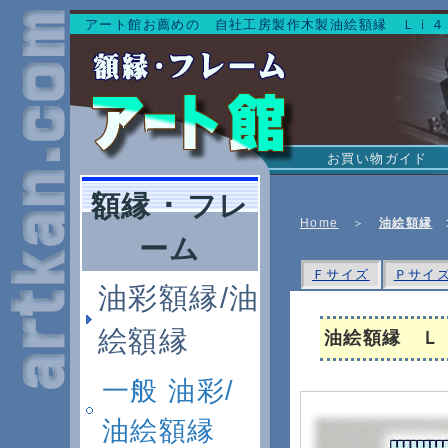
アート館お薦めの 自社工房製作木製油絵額縁 Ｌｉ４
お買い物ガイド
額縁 ･ フレ
Home
＞
油絵額縁
ーム
Ｆサイズ
Ｐサイ
油彩額縁/油
絵額縁
油絵額縁 Ｌ
一般 油彩/
油絵額縁